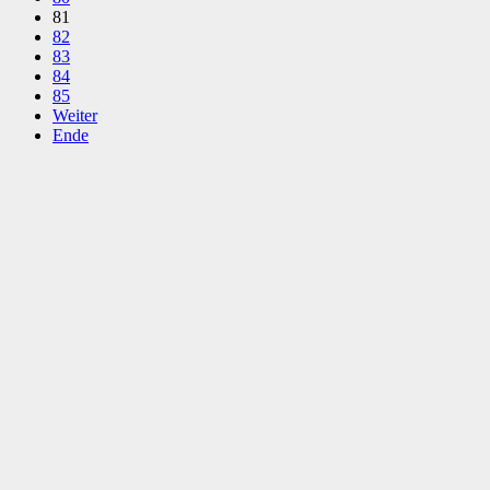
81
82
83
84
85
Weiter
Ende